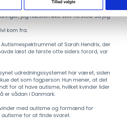
Tillad valgte
g, som jeg selv var i gang med finde. Og jeg
inger, jeg næsten ikke selv forstod. Så jeg
ivl kom fra.
å Autismespektrummet af Sarah Hendrix, der
 havde læst de første otte siders forord, var
rsynet udredningssystemet har været, siden
kue det som fagperson. Hun mener, at det
ndt for at have autisme, hvilket kvinder lider
så er sådan i Danmark.
 kvinder med autisme og formænd for
utisme for at finde svaret.