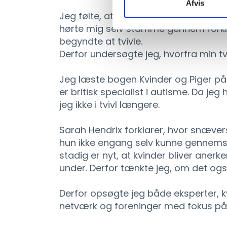
Afvis
Jeg følte, at de krævede en forklarin
hørte mig selv stamme gennem forklar
begyndte at tvivle.
Derfor undersøgte jeg, hvorfra min tv
Jeg læste bogen Kvinder og Piger p
er britisk specialist i autisme. Da jeg
jeg ikke i tvivl længere.
Sarah Hendrix forklarer, hvor snæve
hun ikke engang selv kunne gennems
stadig er nyt, at kvinder bliver anerke
under. Derfor tænkte jeg, om det og
Derfor opsøgte jeg både eksperter,
netværk og foreninger med fokus på a