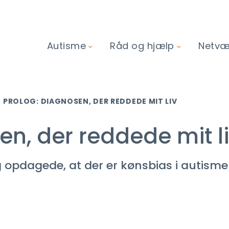
Autisme
Råd og hjælp
Netvær
PROLOG: DIAGNOSEN, DER REDDEDE MIT LIV
en, der reddede mit l
g opdagede, at der er kønsbias i autis