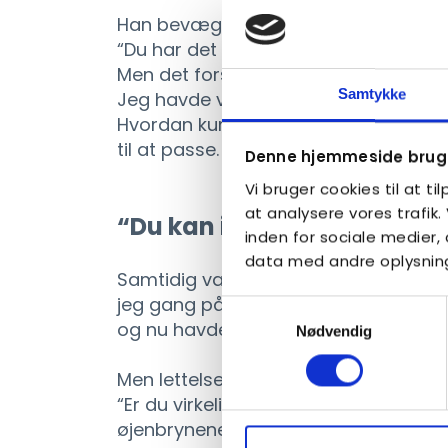
Han bevægede computermusen lidt ig
“Du har det i ret stor grad”, sagde ha
Men det forstod jeg ikke.
Samtykke
Jeg havde venner, en kæreste og ge
Hvordan kunne jeg have levet i 27 år 
til at passe.
Denne hjemmeside bruge
Vi bruger cookies til at ti
at analysere vores trafik
“Du kan ikke være autist”
inden for sociale medier
data med andre oplysninge
Samtidig var det også en lettelse. A
jeg gang på gang i mit liv har crash
Samtykkevalg
og nu havde jeg endelig fundet årsa
Nødvendig
Men lettelsen blev hurtigt mødt af sk
“Er du virkelig autist?” spurgte fle
øjenbrynene helt oppe i panden.