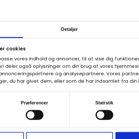
en, inden han kiggede over på mig.
n.
Detaljer
nnemført min skolegang uden hjælp.
uden at have vidst det? Det kunne jeg ikke få
r cookies
lpasse vores indhold og annoncer, til at vise dig funktioner
. Vi deler også oplysninger om din brug af vores hjemme
, annonceringspartnere og analysepartnere. Vores partne
r, du har givet dem, eller som de har indsamlet fra din 
utismediagnosen var en forklaring på, hvorfor
et: Jeg har flere gange oplevet at brænde ud,
gen bag.
Præferencer
Statistik
epsis.
re fra min omgangskreds, imens de havde