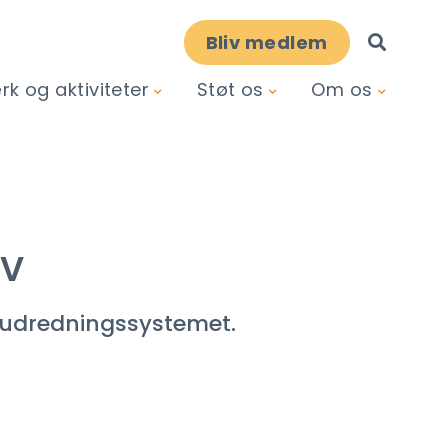
Bliv medlem
k og aktiviteter
Støt os
Om os
iv
meudredningssystemet.