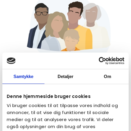
Samtykke
Detaljer
Om
Bliv medlem
Meld dig ind i foreningen og få et fællesskab,
Denne hjemmeside bruger cookies
rådgivning og støt vores arbejde for bedre vilkår for
alle autister og deres familier.
Vi bruger cookies til at tilpasse vores indhold og
annoncer, til at vise dig funktioner til sociale
LÆS MERE
medier og til at analysere vores trafik. Vi deler
også oplysninger om din brug af vores