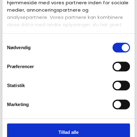
hjemmeside med vores partnere inden for sociale
medier, annonceringspartnere og
analysepartnere. Vores partnere kan kombinere
disse data med andre oplysninger, du har givet
dem, eller som de har indsamlet fra din brug af
deres tjenester.
Samtykkevalg
Nødvendig
Præferencer
Statistik
Viden om autisme
Marketing
Her finder du bl.a. Videnscenter Autisme og Autisme i
tal
LÆS MERE
Tillad alle