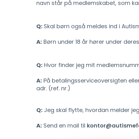
navn står på medlemskabet, som kan
Q:
Skal børn også meldes ind i Auti
A:
Børn under 18 år hører under der
Q:
Hvor finder jeg mit medlemsnum
A:
På betalingsserviceoversigten ell
adr. (ref. nr.)
Q:
Jeg skal flytte, hvordan melder jeg f
A:
Send en mail til
kontor@autismefo