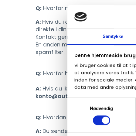
Q:
Hvorfor modtager jeg ingen nyhed
A:
Hvis du ikke modtager nyhedsbreve
direkte i din indbakke, så har vi måsk
Kontakt gerne
kontor@autismeforen
Samtykke
En anden mulighed er at nyhedsbreven
spamfilter.
Denne hjemmeside bruge
Vi bruger cookies til at ti
at analysere vores trafik
Q:
Hvorfor har jeg ikke modtaget Au
inden for sociale medier
data med andre oplysninge
A:
Hvis du ikke har modtaget Autismeb
konto@autismeforening.dk
Samtykkevalg
Nødvendig
Q:
Hvordan opsiger jeg mit medlem
A:
Du sender en mail til
kontor@auti