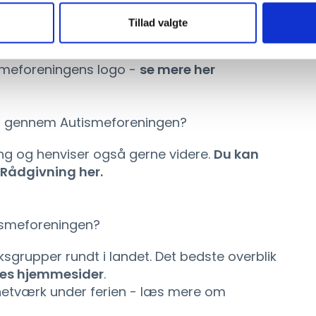
Tillad valgte
m Autismeforeningen?
smeforeningens logo -
se mere her
 få gennem Autismeforeningen?
ning og henviser også gerne videre.
Du kan
Rådgivning her.
ismeforeningen?
ksgrupper rundt i landet. Det bedste overblik
ses hjemmesider
.
 netværk under ferien - læs mere om