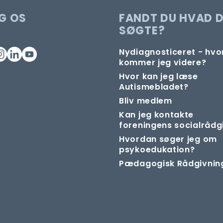
G OS
FANDT DU HVAD 
SØGTE?
Nydiagnosticeret - hv
kommer jeg videre?
Hvor kan jeg læse
Autismebladet?
Bliv medlem
Kan jeg kontakte
foreningens socialrådg
Hvordan søger jeg om
psykoedukation?
Pædagogisk Rådgivnin