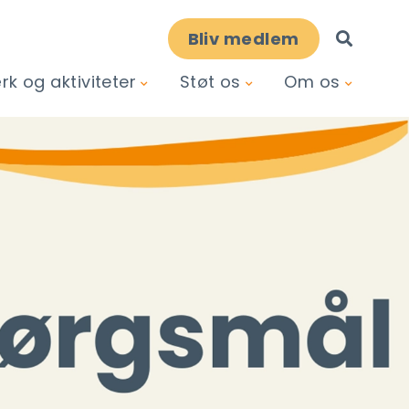
Bliv medlem
k og aktiviteter
Støt os
Om os