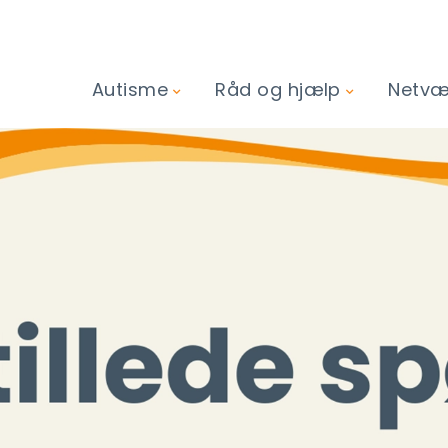
Autisme
Råd og hjælp
Netvær