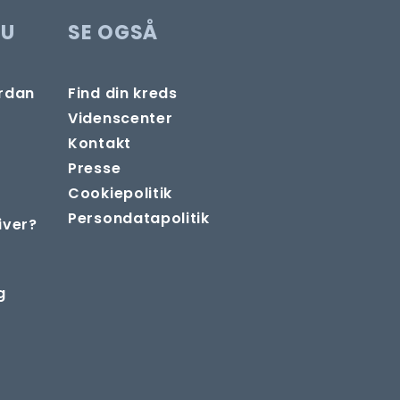
DU
SE OGSÅ
ordan
Find din kreds
Videnscenter
Kontakt
Presse
Cookiepolitik
Persondatapolitik
iver?
g