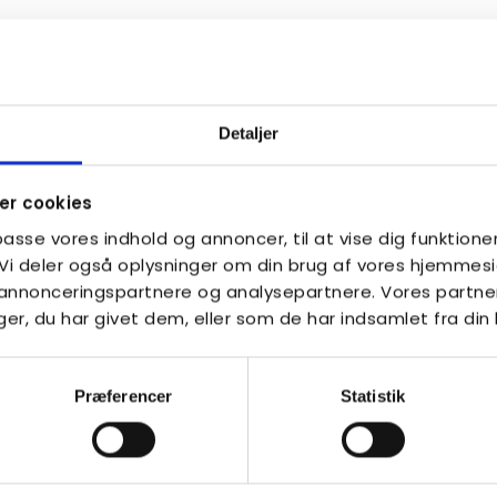
sbreve fra jer?
 fra din kreds eller Autismeforeningen
e ikke din rigtige emailadresse registreret.
ing.dk
for at opdatere den.
Detaljer
e fejlagtigt er blevet fanget af dit
r cookies
lpasse vores indhold og annoncer, til at vise dig funktioner
. Vi deler også oplysninger om din brug af vores hjemme
tismebladet?
, annonceringspartnere og analysepartnere. Vores partne
r, du har givet dem, eller som de har indsamlet fra din 
ladet, så send en mail til
Præferencer
Statistik
skab?
smeforening.dk