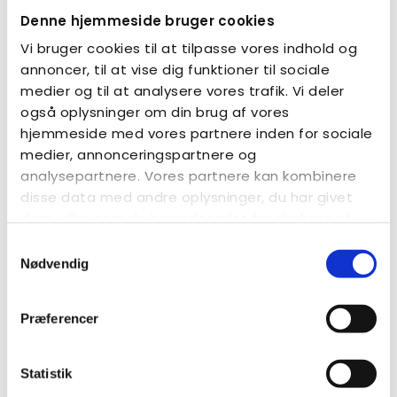
Denne hjemmeside bruger cookies
kan have brug for mere tid i en samtale
nemt bliver sansemæssigt overbelastet
Vi bruger cookies til at tilpasse vores indhold og
kan have svært ved uforudsete spørgsmål eller
annoncer, til at vise dig funktioner til sociale
komplekse beskeder
medier og til at analysere vores trafik. Vi deler
kan miste overblikket i stressede situationer
også oplysninger om din brug af vores
hjemmeside med vores partnere inden for sociale
Solsikkelinjerne kan derfor være en konkret hjælp til
at skabe mere tryghed og mindre stress i kontakten
medier, annonceringspartnere og
med offentlige myndigheder, virksomheder og
analysepartnere. Vores partnere kan kombinere
servicefunktioner.
disse data med andre oplysninger, du har givet
dem, eller som de har indsamlet fra din brug af
deres tjenester.
Samtykkevalg
Nødvendig
Præferencer
Statistik