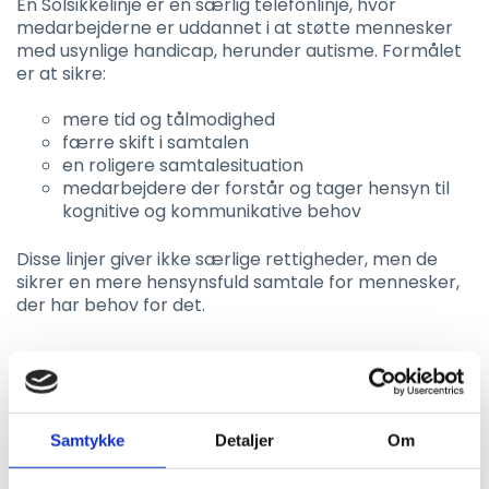
En Solsikkelinje er en særlig telefonlinje, hvor
medarbejderne er uddannet i at støtte mennesker
med usynlige handicap, herunder autisme. Formålet
er at sikre:
mere tid og tålmodighed
færre skift i samtalen
en roligere samtalesituation
medarbejdere der forstår og tager hensyn til
kognitive og kommunikative behov
Disse linjer giver ikke særlige rettigheder, men de
sikrer en mere hensynsfuld samtale for mennesker,
der har behov for det.
Hvorfor er det relevant for autistiske
mennesker?
Samtykke
Detaljer
Om
Autisme er ikke synlig for omgivelserne. Det betyder,
at andre normalt ikke ved, at man fx