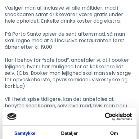
Vælger man all inclusive vil alle måltider, mad i
snackbaren samt drikkevarer være gratis under
hele opholdet. Enkelte drinks koster dog ekstra.
På Porto Santo spiser de sent aftensmad, så man
skal regne med at all inclusive restauranten først
åbner efter kl. 19.00
Har I behov for “safe food”, anbefaler vi, at I booker
lejlighed, hvor I har mulighed for at kokkerere lidt
selv. (Obs: Booker man lejlighed skal man selv sørge
for opvaskebørste, opvaskemiddel, viskestykke og
karklud)
Vil I helst spise tidligere, kan det anbefales at
benytte snackbaren, selv lave mad, hvis man bor i
lejlighed eller benytte en af de lokale restauranter.
Vær opmærksom på at det ikke er tilladt at tage
mad fra restaurant med tilbage på værelse eller
lejlighed.
Samtykke
Detaljer
Om