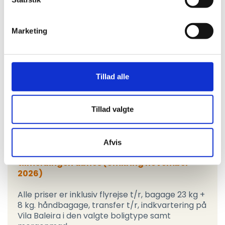
Har du spørgsmål?
Marketing
Du er altid velkommen til at kontakte os på
ferie@autismeforening.dk
Tillad alle
Priser
Nedenstående er muligheder og priser for
Tillad valgte
den allerede afholdte tur i 2026.
Indkvarteringsmuligheder og priser for
2027 turen er endnu ikke på plads men vil
Afvis
blive opdateret her på siden, inden
tilmeldingen åbnes (omkring november
2026)
Alle priser er inklusiv flyrejse t/r, bagage 23 kg +
8 kg. håndbagage, transfer t/r, indkvartering på
Vila Baleira i den valgte boligtype samt