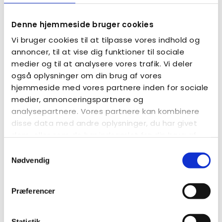
Der findes mange gode restauranter på Porto Santo
og en del af dem tilbyder gratis afhentning på
Denne hjemmeside bruger cookies
hotellet. Der ligger også en hyggelig
Vi bruger cookies til at tilpasse vores indhold og
familierestaurant 50 meter fra hotellet.
annoncer, til at vise dig funktioner til sociale
medier og til at analysere vores trafik. Vi deler
Tilmelding
også oplysninger om din brug af vores
hjemmeside med vores partnere inden for sociale
Vil du sikre dig en plads på denne skønne ferie, så
medier, annonceringspartnere og
udfyld tilmeldingsformularen og send den til os
analysepartnere. Vores partnere kan kombinere
hurtigst muligt.
disse data med andre oplysninger, du har givet
Vi har 60 pladser til denne skønne ferie og pladserne
dem, eller som de har indsamlet fra din brug af
bliver fordelt efter først til mølle princippet.
deres tjenester.
Samtykkevalg
Nødvendig
Vi tager forbehold for, at der kan være udsolgt og at
man i stedet tilbydes en plads på ventelisten.
Præferencer
Tilmelding foregår via denne online formular:
Tilmelding forventes åbnet november 2026
Statistik