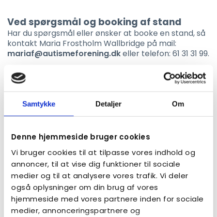
Ved spørgsmål og booking af stand
Har du spørgsmål eller ønsker at booke en stand, så
kontakt Maria Frostholm Wallbridge på mail:
mariaf@autismeforening.dk
eller telefon: 61 31 31 99.
Udstillere på SIKON 2027
Oversigten er under udarbejdelse
Samtykke
Detaljer
Om
Standplanen er under udarbejdelse
Denne hjemmeside bruger cookies
Vi bruger cookies til at tilpasse vores indhold og
annoncer, til at vise dig funktioner til sociale
medier og til at analysere vores trafik. Vi deler
også oplysninger om din brug af vores
hjemmeside med vores partnere inden for sociale
medier, annonceringspartnere og