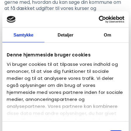
gerne med, hvordan du kan søge din kommune om
at få dækket udgifter til vores kurser og
konferencer.
Du kan kontakte Autismeforeningens
socialrådgiver
her
.
Samtykke
Detaljer
Om
Du kan læse vores
guide til at søge dækning af
kursusudgifter her.
Denne hjemmeside bruger cookies
Vi bruger cookies til at tilpasse vores indhold og
Afbud og refundering
annoncer, til at vise dig funktioner til sociale
medier og til at analysere vores trafik. Vi deler
Evt. afbud skal meddelelse skriftligt til
også oplysninger om din brug af vores
SIKON@autismeforening.dk
hjemmeside med vores partnere inden for sociale
Ved afbud frem til og med 26. marts 2027 refunderes
medier, annonceringspartnere og
50 %.
analysepartnere. Vores partnere kan kombinere
Ved afbud efter d. 26. marts 2027 er der ingen
disse data med andre oplysninger, du har givet
mulighed for refundering.
dem, eller som de har indsamlet fra din brug af
deres tjenester.
Samtykkevalg