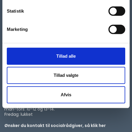
Statistik
Marketing
KONTAKT
Tillad alle
Autismeforeningen
Taastrup Hovedgade 101, 2.
2630 Taastrup
Tillad valgte
kontor@autismeforening.dk
Telefon
70 25 30 65
Afvis
Telefontid:
man-tors: 10-12 og 13-14.
Fredag: lukket
Ønsker du kontakt til socialrådgiver, så klik her