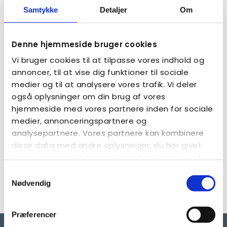
Samtykke
Detaljer
Om
Denne hjemmeside bruger cookies
Vi bruger cookies til at tilpasse vores indhold og
annoncer, til at vise dig funktioner til sociale
medier og til at analysere vores trafik. Vi deler
også oplysninger om din brug af vores
hjemmeside med vores partnere inden for sociale
medier, annonceringspartnere og
analysepartnere. Vores partnere kan kombinere
disse data med andre oplysninger, du har givet
dem, eller som de har indsamlet fra din brug af
Aktiviteter og arrangementer i kredsen
deres tjenester.
Samtykkevalg
Nødvendig
SE AKTIVITETER
Præferencer