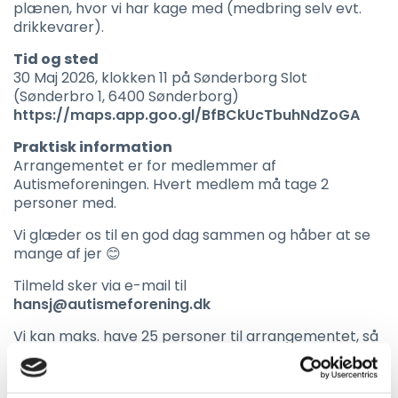
plænen, hvor vi har kage med (medbring selv evt.
drikkevarer).
Tid og sted
30 Maj 2026, klokken 11 på Sønderborg Slot
(Sønderbro 1, 6400 Sønderborg)
https://maps.app.goo.gl/BfBCkUcTbuhNdZoGA
Praktisk information
Arrangementet er for medlemmer af
Autismeforeningen. Hvert medlem må tage 2
personer med.
Vi glæder os til en god dag sammen og håber at se
mange af jer 😊
Tilmeld sker via e-mail til
hansj@autismeforening.dk
Vi kan maks. have 25 personer til arrangementet, så
vent ikke for lang tid med at tilmelde jer.