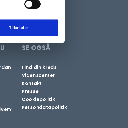
Tillad alle
DU
SE OGSÅ
ordan
Find din kreds
Videnscenter
Kontakt
Presse
Cookiepolitik
Persondatapolitik
iver?