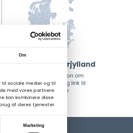
Om
Om Kreds Sønderjylland
Her finder du information om
kredsen, bestyrelsen og link til
 til sociale medier og til
kredsens facebookside
side med vores partnere
re kan kombinere disse
LÆS MERE
brug af deres tjenester.
Marketing