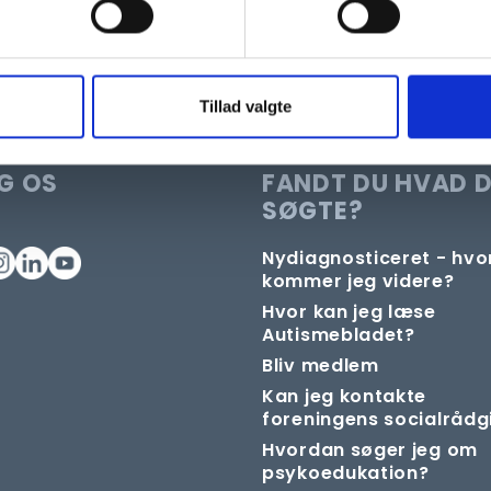
Tillad valgte
G OS
FANDT DU HVAD 
SØGTE?
Nydiagnosticeret - hv
kommer jeg videre?
Hvor kan jeg læse
Autismebladet?
Bliv medlem
Kan jeg kontakte
foreningens socialrådg
Hvordan søger jeg om
psykoedukation?