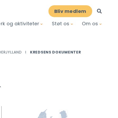
Bliv medlem
k og aktiviteter
Støt os
Om os
DERJYLLAND
KREDSENS DOKUMENTER
.