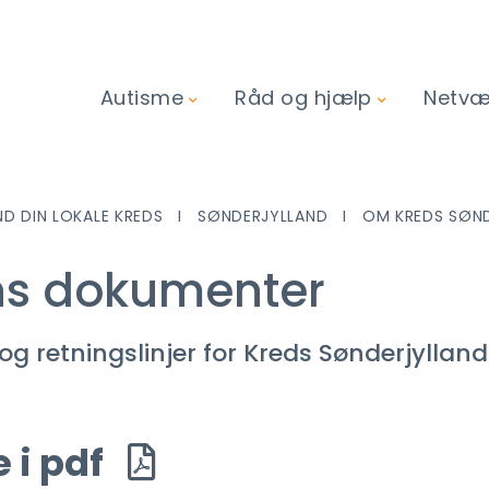
Autisme
Råd og hjælp
Netvær
ND DIN LOKALE KREDS
SØNDERJYLLAND
OM KREDS SØN
ns dokumenter
og retningslinjer for Kreds Sønderjylland
i pdf