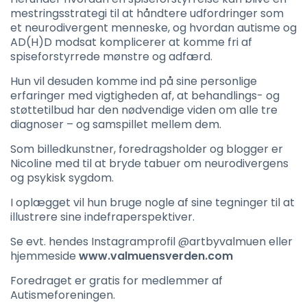
mestringsstrategi til at håndtere udfordringer som
et neurodivergent menneske, og hvordan autisme og
AD(H)D modsat komplicerer at komme fri af
spiseforstyrrede mønstre og adfærd.
Hun vil desuden komme ind på sine personlige
erfaringer med vigtigheden af, at behandlings- og
støttetilbud har den nødvendige viden om alle tre
diagnoser – og samspillet mellem dem.
Som billedkunstner, foredragsholder og blogger er
Nicoline med til at bryde tabuer om neurodivergens
og psykisk sygdom.
I oplægget vil hun bruge nogle af sine tegninger til at
illustrere sine indefraperspektiver.
Se evt. hendes Instagramprofil @artbyvalmuen eller
hjemmeside
www.valmuensverden.com
Foredraget er gratis for medlemmer af
Autismeforeningen.