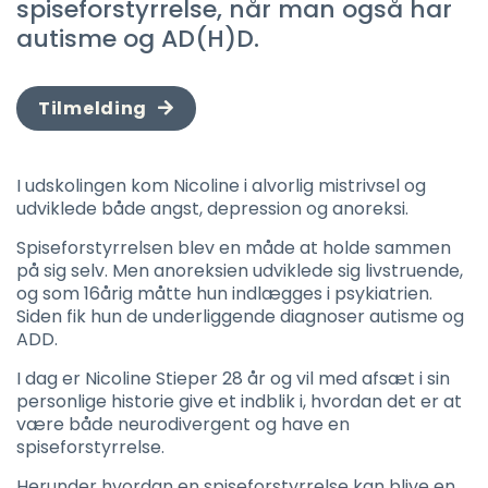
spiseforstyrrelse, når man også har
autisme og AD(H)D.
Tilmelding
I udskolingen kom Nicoline i alvorlig mistrivsel og
udviklede både angst, depression og anoreksi.
Spiseforstyrrelsen blev en måde at holde sammen
på sig selv. Men anoreksien udviklede sig livstruende,
og som 16årig måtte hun indlægges i psykiatrien.
Siden fik hun de underliggende diagnoser autisme og
ADD.
I dag er Nicoline Stieper 28 år og vil med afsæt i sin
personlige historie give et indblik i, hvordan det er at
være både neurodivergent og have en
spiseforstyrrelse.
Herunder hvordan en spiseforstyrrelse kan blive en