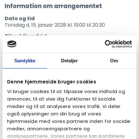
Information om arrangementet
Dato og tid
Torsdag d. 15. januar 2026 kl. 19:00 til 20:30
Tilmeldingsfrist
Torsdag d. 15. januar 2026 kl. 09:00
Sted
Kulturhuset Kilden (Teatersalen)
Samtykke
Detaljer
Om
Nygårds plads 31
2605 Brøndby
Denne hjemmeside bruger cookies
Vi bruger cookies til at tilpasse vores indhold og
annoncer, til at vise dig funktioner til sociale
Tilmelding
medier og til at analysere vores trafik. Vi deler
også oplysninger om din brug af vores
hjemmeside med vores partnere inden for sociale
medier, annonceringspartnere og
analysepartnere. Vores partnere kan kombinere