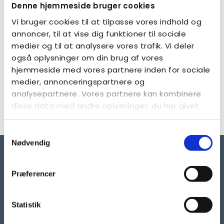
Denne hjemmeside bruger cookies
Vi bruger cookies til at tilpasse vores indhold og
annoncer, til at vise dig funktioner til sociale
medier og til at analysere vores trafik. Vi deler
også oplysninger om din brug af vores
hjemmeside med vores partnere inden for sociale
Aktuelt
medier, annonceringspartnere og
Læs nyheder og meddelelser fra Kreds Vestegnen
analysepartnere. Vores partnere kan kombinere
disse data med andre oplysninger, du har givet
LÆS MERE
dem, eller som de har indsamlet fra din brug af
deres tjenester.
Samtykkevalg
Nødvendig
Præferencer
Statistik
KONTAKT