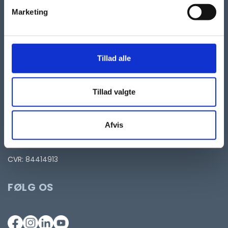
Marketing
Autismeforeningen
Taastrup Hovedgade 101, 2.
2630 Taastrup
Tillad alle
kontor@autismeforening.dk
Telefon
70 25 30 65
Tillad valgte
Telefontid:
man-tors: 10-12 og 13-14.
Fredag: lukket
Afvis
Ønsker du kontakt til socialrådgiver, så klik her
CVR: 84414913
FØLG OS