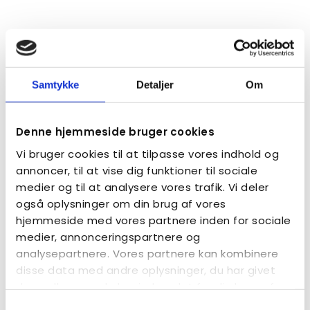
Samtykke
Detaljer
Om
Denne hjemmeside bruger cookies
Vi bruger cookies til at tilpasse vores indhold og
annoncer, til at vise dig funktioner til sociale
medier og til at analysere vores trafik. Vi deler
også oplysninger om din brug af vores
hjemmeside med vores partnere inden for sociale
medier, annonceringspartnere og
analysepartnere. Vores partnere kan kombinere
disse data med andre oplysninger, du har givet
dem, eller som de har indsamlet fra din brug af
deres tjenester.
Samtykkevalg