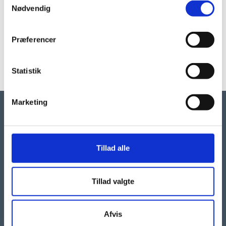
Nødvendig
Aktuelt i 2024
Læs alle artikler fra Autismeforeningen fra 2024
Præferencer
LÆS MERE
Statistik
Marketing
Tillad alle
KONTAKT
Tillad valgte
Autismeforeningen
Afvis
Taastrup Hovedgade 101, 2.
2630 Taastrup