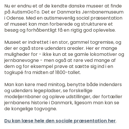
Nu er endnu et af de kendte danske museer at finde
på AutismGoTo. Det er Danmarks Jernbanemuseum
i Odense. Med en autismevenlig social præsentation
af museet kan man forberede og strukturere et
besøg og forhåbentligt få en rigtig god oplevelse.
Museet er indrettet i en stor, gammel togremise, og
der er også store udendørs arealer. Her er mange
muligheder for - ikke kun at se gamle lokomotiver og
jernbanevogne - men også at røre ved mange af
dem og for eksempel prøve at sætte sig ind i en
togkupé fra midten af 1800-tallet.
Man kan køre med minitog, benytte både indendørs
og udendørs legepladser, se forskellige
modeljernbaner og opleve udstillinger, der fortæller
jernbanens historie i Danmark, ligesom man kan se
de kongelige togvogne.
Du kan læse hele den sociale præsentation her
.