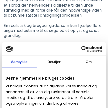
Oplægget er konkret, handlingsrettet og formidlet i
et sprog, der henvender sig direkte til den unge –
samtidig med at forældre får den nødvendige viden
til at kunne støtte i ansøgningsprocessen.
En realistisk og brugbar guide, som kan hjælpe flere
unge med autisme til at søge på et oplyst og solidt
grundlag.
Guiden er optaget på forhånd og det vil derfor ikke
være muligt at stille spørgsmål.
Samtykke
Detaljer
Om
Se oplægget på vimeo
Denne hjemmeside bruger cookies
Vi bruger cookies til at tilpasse vores indhold og
annoncer, til at vise dig funktioner til sociale
medier og til at analysere vores trafik. Vi deler
også oplysninger om din brug af vores