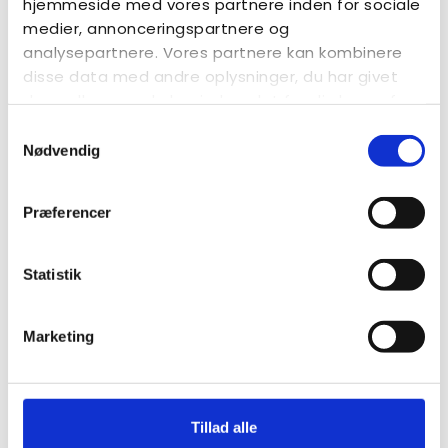
hjemmeside med vores partnere inden for sociale
medier, annonceringspartnere og
analysepartnere. Vores partnere kan kombinere
disse data med andre oplysninger, du har givet
dem, eller som de har indsamlet fra din brug af
deres tjenester.
Samtykkevalg
Nødvendig
Autismeugens tilbud er gratis for alle, men vi vil
Præferencer
værdsætte ethvert bidrag, der kan støtte vores
arbejde.
Statistik
Støt Autismeforeningen
Marketing
Tillad alle