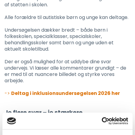
af støtten i skolen.
Alle forældre til autistiske børn og unge kan deltage.
Undersøgelsen dækker bredt – både børn i
folkeskolen, specialklasser, specialskoler,
behandlingsskoler samt børn og unge uden et
aktuelt skoletilbud.
Der er også mulighed for at uddybe dine svar
undervejs. Vi læser alle kommentarer grundigt – de
er med til at nuancere billedet og styrke vores
arbejde.
->
Deltag i inklusionsundersøgelsen 2026 her
Jo flere svar – jo stærkere
gennemslagskraft
Jo flere, der deltager, desto stærkere står vi. Derfor