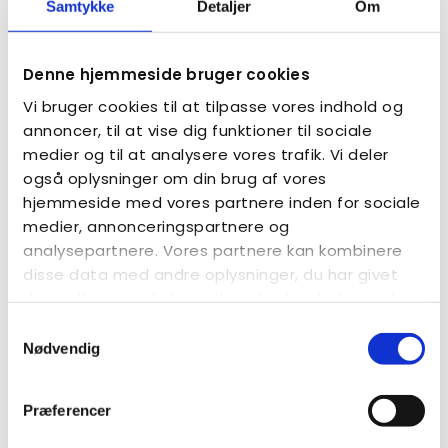
Samtykke
Detaljer
Om
opfordrer vi dig til både at besvare undersøgelsen og
dele den med andre relevante netværk.
Denne hjemmeside bruger cookies
Resultaterne bruger vi aktivt i vores politiske arbejde
for bedre skoleforløb for autistiske børn og unge –
Vi bruger cookies til at tilpasse vores indhold og
over for både kommuner, myndigheder og
annoncer, til at vise dig funktioner til sociale
Christiansborg. Din stemme er vigtig.
medier og til at analysere vores trafik. Vi deler
også oplysninger om din brug af vores
Praktisk information:
hjemmeside med vores partnere inden for sociale
medier, annonceringspartnere og
Hvis du har flere børn med autisme, vil vi meget
gerne have en besvarelse for hvert barn. Du kan
analysepartnere. Vores partnere kan kombinere
besvare undersøgelsen igen ved at slette din
disse data med andre oplysninger, du har givet
browsers historik og cookies mellem hver
dem, eller som de har indsamlet fra din brug af
besvarelse.
deres tjenester.
Samtykkevalg
Nødvendig
Præferencer