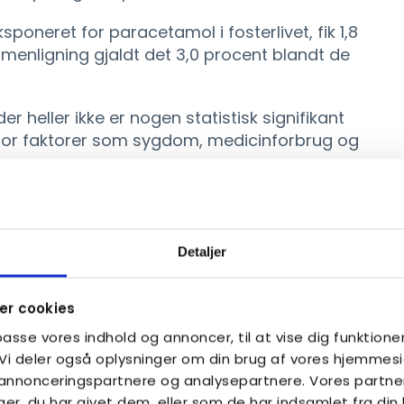
sponeret for paracetamol i fosterlivet, fik 1,8
menligning gjaldt det 3,0 procent blandt de
r heller ikke er nogen statistisk signifikant
or faktorer som sygdom, medicinforbrug og
lig dokumentation
e fik stor international opmærksomhed
Detaljer
t Donald Trump i efteråret 2025.
andet, at den amerikanske fødevare- og
r cookies
e at informere læger om, at brug af
lpasse vores indhold og annoncer, til at vise dig funktioner
ære forbundet med en øget risiko for
. Vi deler også oplysninger om din brug af vores hjemme
 videnskabelig dokumentation for påstanden.
, annonceringspartnere og analysepartnere. Vores partne
r, du har givet dem, eller som de har indsamlet fra din 