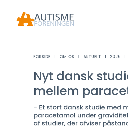
FORSIDE
OM OS
AKTUELT
2026
Nyt dansk stu
mellem paracet
- Et stort dansk studie med 
paracetamol under graviditet
af studier, der afviser pås