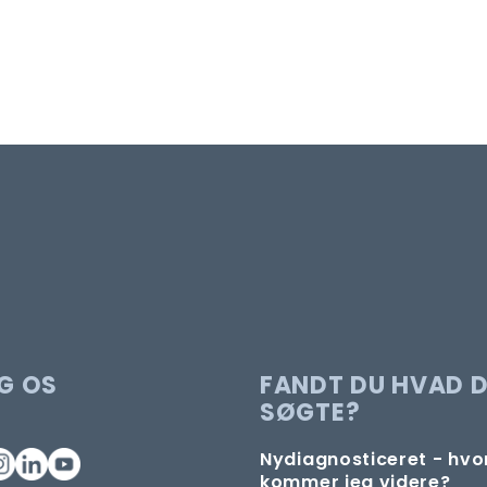
G OS
FANDT DU HVAD 
SØGTE?
Nydiagnosticeret - hv
kommer jeg videre?