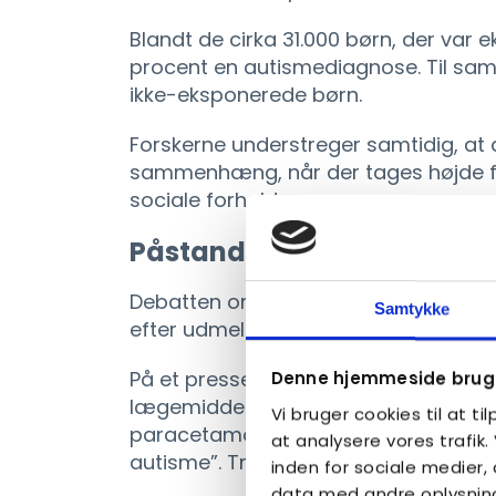
Blandt de cirka 31.000 børn, der var ek
procent en autismediagnose. Til sam
ikke-eksponerede børn.
Forskerne understreger samtidig, at de
sammenhæng, når der tages højde f
sociale forhold.
Påstand uden videnskabe
Debatten om paracetamol og autism
Samtykke
efter udmeldinger fra USA’s præsiden
På et pressemøde sagde han blandt 
Denne hjemmeside bruge
lægemiddelstyrelse FDA ville begynd
Vi bruger cookies til at ti
paracetamol under graviditet “kan v
at analysere vores trafik
autisme”. Trump fremlagde dog ikke
inden for sociale medier
data med andre oplysninge