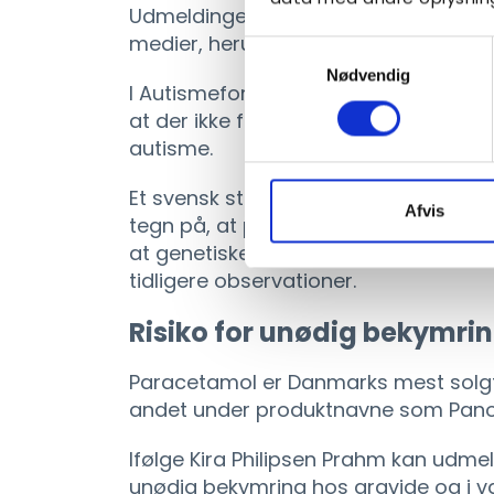
Udmeldingerne blev efterfølgende om
medier, herunder CNN, Reuters, The
Samtykkevalg
Nødvendig
I Autismeforeningen har vi tidligere
at der ikke findes dokumentation 
autisme.
Et svensk studie fra 2024 med næsten
Afvis
tegn på, at paracetamol forårsager 
at genetiske faktorer og underliggend
tidligere observationer.
Risiko for unødig bekymri
Paracetamol er Danmarks mest solgt
andet under produktnavne som Pano
Ifølge Kira Philipsen Prahm kan udme
unødig bekymring hos gravide og i vær