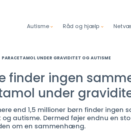
Autisme
Råd og hjælp
Netvær
PARACETAMOL UNDER GRAVIDITET OG AUTISME
die finder ingen sa
amol under gravidite
mere end 1,5 millioner børn finder ing
 og autisme. Dermed føjer endnu en stor
tanden om en sammenhæng.