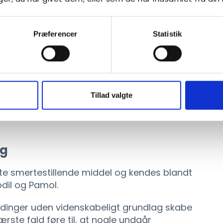
talt i både amerikanske og internationale
 Guardian og ABC News.
Præferencer
Statistik
 taget afstand fra påstanden og understreget,
for en sammenhæng mellem paracetamol og
 2,5 millioner børn fandt ligeledes ingen
Tillad valgte
autisme. Forskerne pegede blandt andet på,
e forhold hos forældrene kan spille en rolle i
ng
e smertestillende middel og kendes blandt
dil og Pamol.
ldinger uden videnskabeligt grundlag skabe
ste fald føre til, at nogle undgår