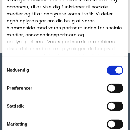
annoncer, til at vise dig funktioner til sociale
Aktuelt i 2026 | Autismeforeningen
medier og til at analysere vores trafik. Vi deler
Læs alle artikler fra Autismeforeningen fra 2026
også oplysninger om din brug af vores
hjemmeside med vores partnere inden for sociale
LÆS MERE
medier, annonceringspartnere og
analysepartnere. Vores partnere kan kombinere
disse data med andre oplysninger, du har givet
dem, eller som de har indsamlet fra din brug af
deres tjenester.
Samtykkevalg
Nødvendig
Præferencer
KONTAKT
Statistik
Autismeforeningen
Taastrup Hovedgade 101, 2.
Marketing
2630 Taastrup