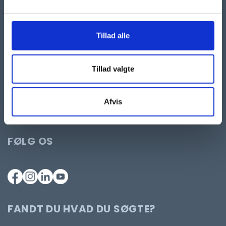
kontor@autismeforening.dk
Tillad alle
Telefon
70 25 30 65
Telefontid:
man-tors: 10-12 og 13-14.
Tillad valgte
Fredag: lukket
Ønsker du kontakt til socialrådgiver, så klik her
Afvis
CVR: 84414913
FØLG OS
FANDT DU HVAD DU SØGTE?