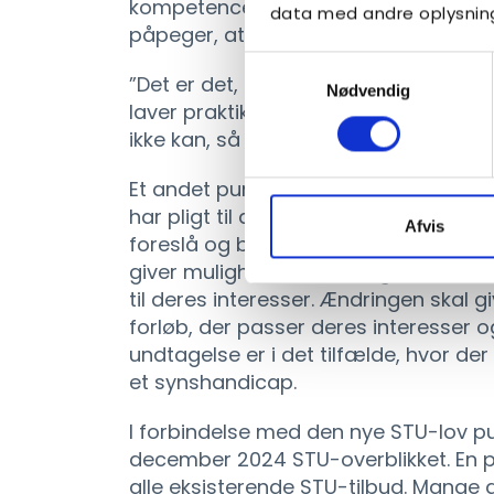
kompetencegivende uddannelse som f
data med andre oplysninge
påpeger, at hun ser al afklaring for 
Samtykkevalg
”Det er det, fordi de unge skal lande, 
Nødvendig
laver praktikker og praktikerklæringe
ikke kan, så de ikke bagefter kommer u
Et andet punkt i den nye STU-lov, som
har pligt til at tilbyde den unge mind
Afvis
foreslå og bevilges til, hvis tilbud
giver mulighed for at vælge mellem fle
til deres interesser. Ændringen skal
forløb, der passer deres interesser 
undtagelse er i det tilfælde, hvor de
et synshandicap.
I forbindelse med den nye STU-lov pu
december 2024 STU-overblikket. En por
alle eksisterende STU-tilbud. Mange 