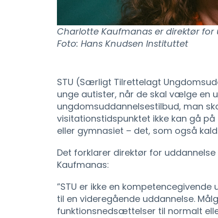
Charlotte Kaufmanas er direktør for
Foto: Hans Knudsen Instituttet
STU (Særligt Tilrettelagt Ungdomsud
unge autister, når de skal vælge en
ungdomsuddannelsestilbud, man skal v
visitationstidspunktet ikke kan gå p
eller gymnasiet – det, som også ka
Det forklarer direktør for uddannelse
Kaufmanas:
”STU er ikke en kompetencegivende u
til en videregående uddannelse. Mål
funktionsnedsættelser til normalt el