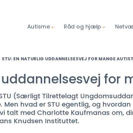
Autisme
Råd og hjælp
Netvær
STU: EN NATURLIG UDDANNELSESVEJ FOR MANGE AUTIS
g uddannelsesvej for 
TU (Særligt Tilrettelagt Ungdomsuddann
en hvad er STU egentlig, og hvordan a
vi talt med Charlotte Kaufmanas om, di
ans Knudsen Instituttet.