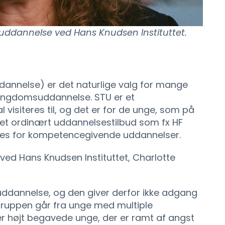
 uddannelse ved Hans Knudsen Instituttet.
dannelse) er det naturlige valg for mange
 ungdomsuddannelse. STU er et
isiteres til, og det er for de unge, som på
å et ordinært uddannelsestilbud som fx HF
ldes for kompetencegivende uddannelser.
 ved Hans Knudsen Instituttet, Charlotte
ddannelse, og den giver derfor ikke adgang
gruppen går fra unge med multiple
ler højt begavede unge, der er ramt af angst