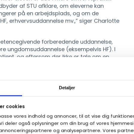
udbyder af STU afklare, om eleverne kan
ngerer på en arbejdsplads, og om de
HF, erhvervsuddannelse mv.,” siger Charlotte
petencegivende forberedende uddannelse,
ere ungdomsuddannelse (eksempelvis HF). I
tient, og eftersom der ikke er tale om en
dder underviserne ofte ikke specialiseret viden
 Knudsen Instituttet ofte modtager elever,
Detaljer
 på STU. Men hun ser også flere eksempler på,
n FGU efter først at have gennemført STU.
r cookies
yrrelse, modnes eleverne senere end deres
lpasse vores indhold og annoncer, til at vise dig funktioner
gange tager nogle udviklingsspring i løbet af
. Vi deler også oplysninger om din brug af vores hjemme
bliver modne nok til at begynde på en
, annonceringspartnere og analysepartnere. Vores partne