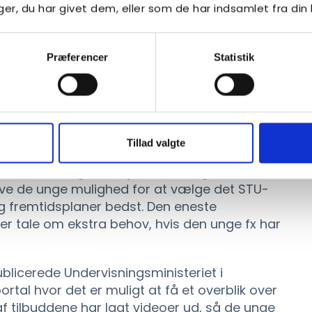
x FGU,” forklarer Charlotte Kaufmanas, der
r, du har givet dem, eller som de har indsamlet fra din 
at være en succes.
hvor de har det godt. Det er det vigtigste. Vi
Præferencer
Statistik
r, hvor vi beskriver, hvad de kan, og hvad de
d i noget, de ikke trives i.”
 er vigtigt at kende til, er, at kommunen nu
st to STU-tilbud, og et tredje, som de selv kan
Tillad valgte
det er på samme serviceniveau. Flere kommuner
re tilbud, og alle vejleder de unge i forhold
 give de unge mulighed for at vælge det STU-
og fremtidsplaner bedst. Den eneste
r er tale om ekstra behov, hvis den unge fx har
blicerede Undervisningsministeriet i
tal hvor det er muligt at få et overblik over
af tilbuddene har lagt videoer ud, så de unge