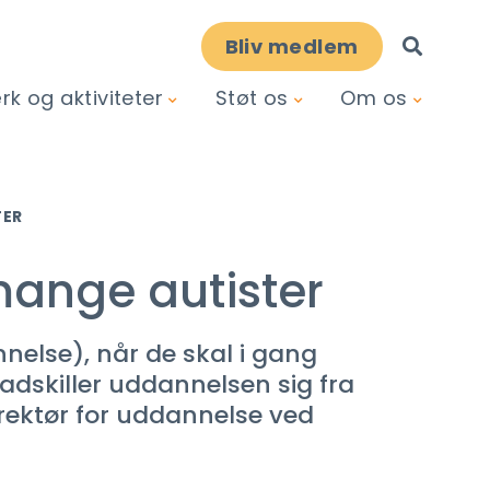
Bliv medlem
k og aktiviteter
Støt os
Om os
TER
mange autister
else), når de skal i gang
dskiller uddannelsen sig fra
rektør for uddannelse ved