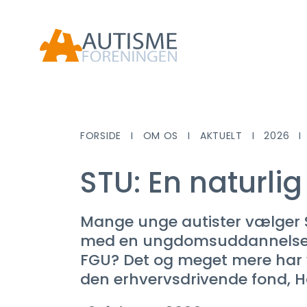
FORSIDE
OM OS
AKTUELT
2026
STU: En naturli
Mange unge autister vælger S
med en ungdomsuddannelse. M
FGU? Det og meget mere har 
den erhvervsdrivende fond, H