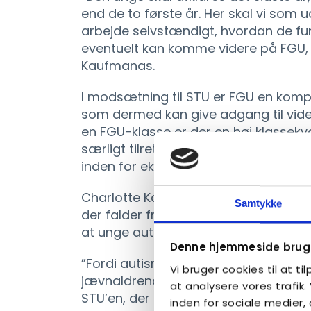
end de to første år. Her skal vi som 
arbejde selvstændigt, hvordan de fu
eventuelt kan komme videre på FGU, 
Kaufmanas.
I modsætning til STU er FGU en kom
som dermed kan give adgang til vid
en FGU-klasse er der en høj klassekvo
særligt tilrettelagt uddannelse, besi
inden for eksempelvis autisme.
Charlotte Kaufmanas oplyser, at Hans
Samtykke
der falder fra FGU for i stedet at gå
at unge autister er klar til at tage e
Denne hjemmeside bruge
”Fordi autisme er en udviklingsforst
Vi bruger cookies til at ti
jævnaldrende, og vi ser, at de nogle 
at analysere vores trafik
STU’en, der gør, at de efterfølgende 
inden for sociale medier