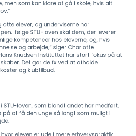
, men som kan klare at gå i skole, hvis alt
ov.”
g otte elever, og underviserne har
pen. Ifølge STU-loven skal dem, der leverer
onlige kompetencer hos eleverne, og, hvis
nnelse og arbejde,” siger Charlotte
ans Knudsen Instituttet har stort fokus på at
kaber. Det gør de fx ved at afholde
oster og klubtilbud.
 i STU-loven, som blandt andet har medført,
 på at få den unge så langt som muligt i
jde.
, hvor eleven er ude i mere erhvervspraktik