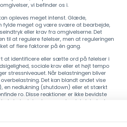
mgivelser, vi befinder os i.
r kan opleves meget intenst. Glæde,
kan fylde meget og være svære at bearbejde,
eindtryk eller krav fra omgivelserne. Det
n til at regulere følelser, men at reguleringen
et af flere faktorer på én gang.
at identificere eller sætte ord på følelser i
dsigelighed, sociale krav eller et højt tempo
er stressniveauet. Når belastningen bliver
overbelastning. Det kan blandt andet vise
 en nedlukning (shutdown) eller et stærkt
nfinde ro. Disse reaktioner er ikke bevidste
lede belastning har overskredet det, der kan
ammen med sansning. Mange autister