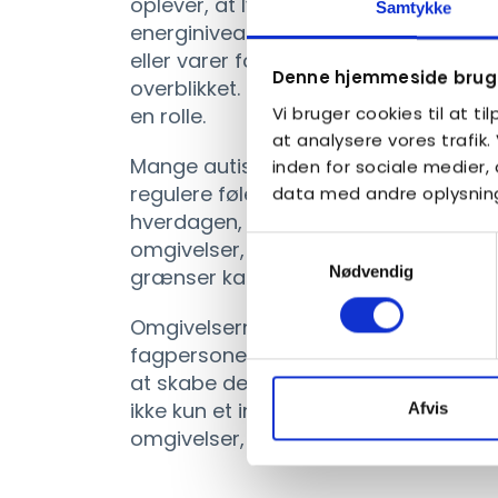
oplever, at lyd, lys, lugte, berøring e
Samtykke
energiniveau og følelsesmæssige bala
eller varer for længe, kan det gøre d
Denne hjemmeside bruge
overblikket. Derfor spiller både føl
Vi bruger cookies til at ti
en rolle.
at analysere vores trafik
Mange autister finder med tiden frem
inden for sociale medier
regulere følelser, stress og belastnin
data med andre oplysninge
hverdagen, planlægge restitution, b
Samtykkevalg
omgivelser, der føles trygge og over
Nødvendig
grænser kan være en vigtig del af aff
Omgivelserne spiller samtidig en væsen
fagpersoner møder disse strategier m
at skabe de betingelser, der understø
ikke kun et individuelt ansvar, men 
Afvis
omgivelser, personen er en del af.