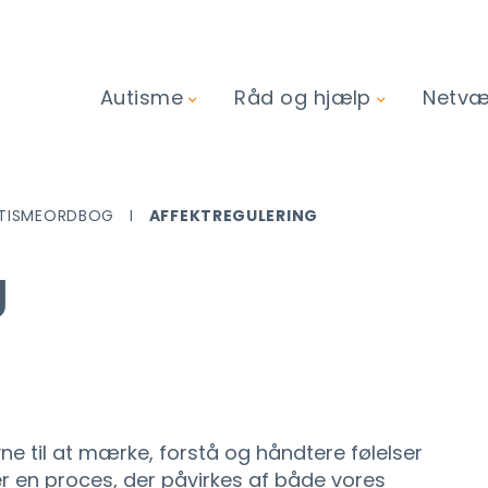
Autisme
Råd og hjælp
Netvær
TISMEORDBOG
AFFEKTREGULERING
g
ne til at mærke, forstå og håndtere følelser
r en proces, der påvirkes af både vores