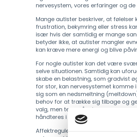
nervesystem, vores erfaringer og de o
Mange autister beskriver, at følelse
frustration, bekymring eller stress 
især hvis der samtidig er mange sans
betyder ikke, at autister mangler evne
kan kræve mere energi og blive påvirk
For nogle autister kan det være svært 
selve situationen. Samtidig kan uforu
skabe en belastning, som gradvist øg
for stor, kan nervesystemet komme i 
sig som en nedsmeltning (meltdown),
behov for at trække sig tilbage og ge
valg, men tegn på, at personens sam
håndteres i situationen.
Affektregulering hænger ofte tæt s