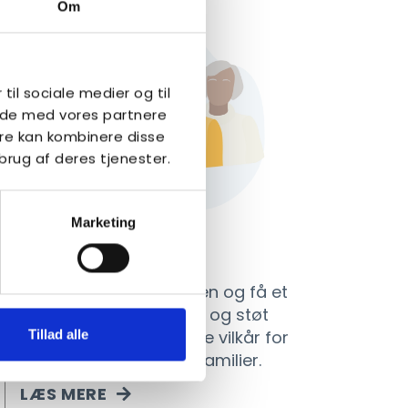
Om
 til sociale medier og til
side med vores partnere
re kan kombinere disse
brug af deres tjenester.
Marketing
Bliv medlem
Meld dig ind i foreningen og få et
fællesskab, rådgivning og støt
vores arbejde for bedre vilkår for
Tillad alle
alle autister og deres familier.
LÆS MERE