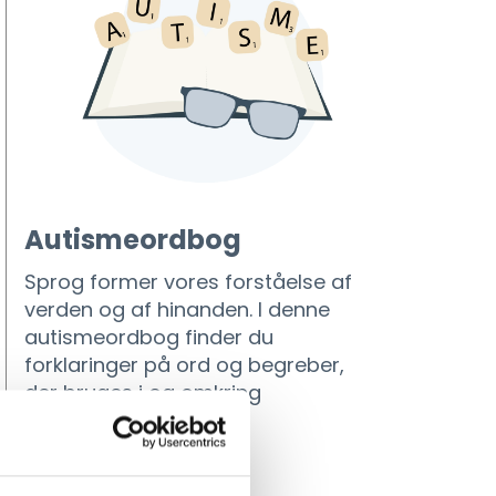
Autismeordbog
Sprog former vores forståelse af
verden og af hinanden. I denne
autismeordbog finder du
forklaringer på ord og begreber,
der bruges i og omkring
autismefællesskabet.
LÆS MERE