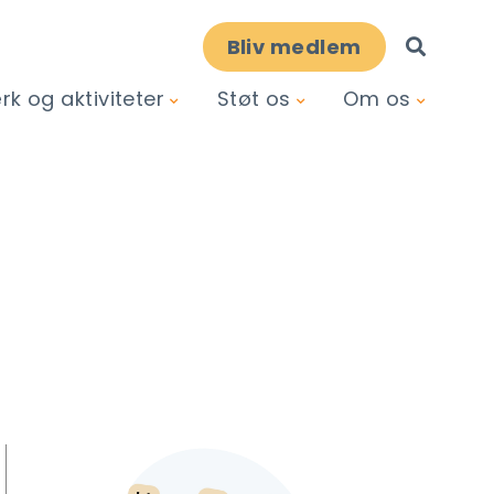
Bliv medlem
k og aktiviteter
Støt os
Om os