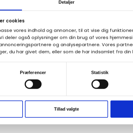
ller andre sanseindtryk påvirker deres
Detaljer
nce. Når sanseindtryk bliver for intense
et vanskeligere at regulere følelser og bevare
r cookies
elsesmæssige, fysiske og miljømæssige forhold
lpasse vores indhold og annoncer, til at vise dig funktioner
. Vi deler også oplysninger om din brug af vores hjemme
 til strategier, der hjælper dem med at
, annonceringspartnere og analysepartnere. Vores partne
g. Det kan være at skabe struktur i
r, du har givet dem, eller som de har indsamlet fra din 
ruge sensoriske hjælpemidler eller opsøge
skuelige. At kende sine egne behov og
Præferencer
Statistik
ektregulering.
tlig rolle. Når familie, venner, kolleger og
ed forståelse og respekt, bliver det lettere
tter trivsel. Affektregulering bliver dermed
et samspil mellem den enkelte og de
Tillad valgte