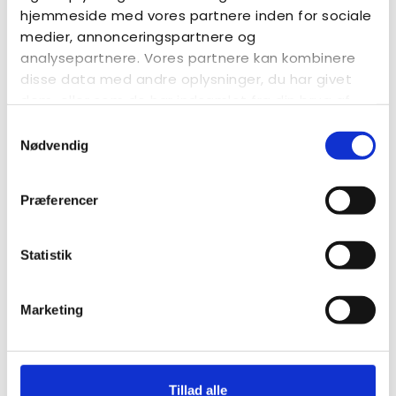
hjemmeside med vores partnere inden for sociale
medier, annonceringspartnere og
analysepartnere. Vores partnere kan kombinere
disse data med andre oplysninger, du har givet
dem, eller som de har indsamlet fra din brug af
deres tjenester.
Samtykkevalg
Nødvendig
Præferencer
Statistik
Marketing
Tillad alle