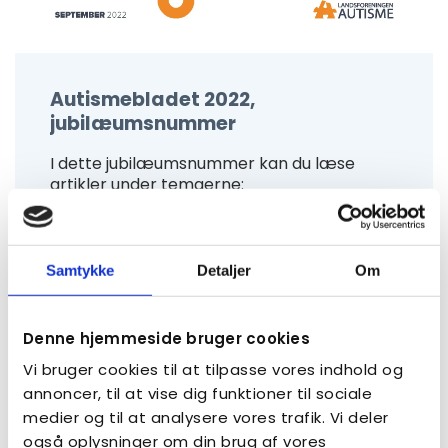
Autismebladet 2022,
jubilæumsnummer
I dette jubilæumsnummer kan du læse
artikler under temaerne:
Autisme før
Autisme nu
Autisme i fremtiden
Samtykke
Detaljer
Om
LÆS AUTISMEBLADET
Denne hjemmeside bruger cookies
Vi bruger cookies til at tilpasse vores indhold og
annoncer, til at vise dig funktioner til sociale
medier og til at analysere vores trafik. Vi deler
også oplysninger om din brug af vores