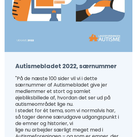
Autismebladet 2022, særnummer
"På de næste 100 sider vil vi i dette
særnummer af Autismebladet give jer
medlemmer et stort og samlet
øjebliksbillede af, hvordan det ser ud på
autismeområdet lige nu.
I stedet for ét tema, som vi normalvis har,
så tager denne særudgave udgangspunkt i
de emner og historier, vi
lige nu arbejder særligt meget med i
Autismeforeningen – og som er emner, der