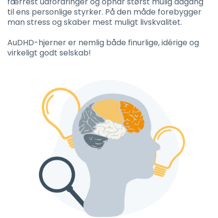
færrest udfordringer og opnår størst mulig adgang
til ens personlige styrker. På den måde forebygger
man stress og skaber mest muligt livskvalitet.
AuDHD-hjerner er nemlig både finurlige, idérige og
virkeligt godt selskab!