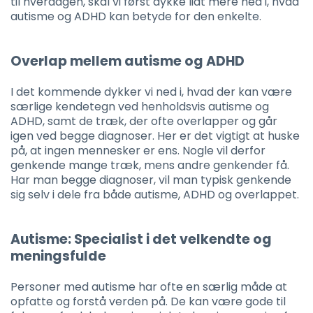
til hverdagen, skal vi først dykke lidt mere ned i, hvad
autisme og ADHD kan betyde for den enkelte.
Overlap mellem autisme og ADHD
I det kommende dykker vi ned i, hvad der kan være
særlige kendetegn ved henholdsvis autisme og
ADHD, samt de træk, der ofte overlapper og går
igen ved begge diagnoser. Her er det vigtigt at huske
på, at ingen mennesker er ens. Nogle vil derfor
genkende mange træk, mens andre genkender få.
Har man begge diagnoser, vil man typisk genkende
sig selv i dele fra både autisme, ADHD og overlappet.
Autisme: Specialist i det velkendte og
meningsfulde
Personer med autisme har ofte en særlig måde at
opfatte og forstå verden på. De kan være gode til