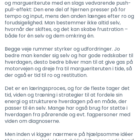
og margueriterute med en slags vedvarende push-
pull-effekt: Den ene del af hjernen presser på for
tempo og input, mens den anden længes efter ro og
forudsigelighed. Man bestemmer ikke altid selv,
hvornår der skiftes, og det kan skabe frustration –
både for én selv og dem omkring én.
Begge veje rummer styrker og udfordringer. Jo
bedre man kender sig selv og har gode redskaber til
hverdagen, desto bedre bliver man til at give gas på
motorvejen og dreje fra til margueriteruten i tide, så
der også er tid til ro og restitution.
Det er en læringsproces, og for de fleste tager det
tid, viden og træning i strategier til at fordele sin
energi og strukturere hverdagen på en måde, der
passer til én selv. Mange har også brug for støtte i
hverdagen fra pårørende og evt. fagpersoner med
viden om diagnoserne.
Men inden vi kigger nærmere på hjælpsomme idéer