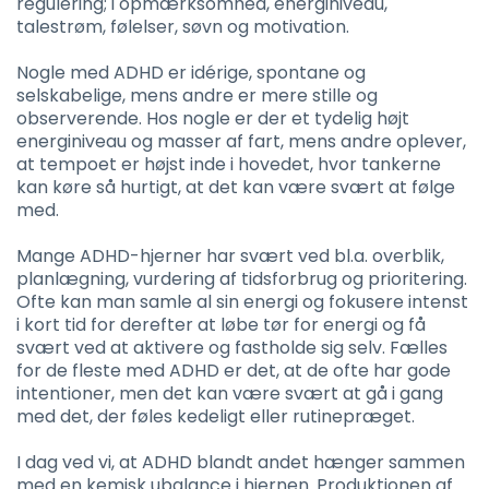
regulering; i opmærksomhed, energiniveau,
talestrøm, følelser, søvn og motivation.
Nogle med ADHD er idérige, spontane og
selskabelige, mens andre er mere stille og
observerende. Hos nogle er der et tydelig højt
energiniveau og masser af fart, mens andre oplever,
at tempoet er højst inde i hovedet, hvor tankerne
kan køre så hurtigt, at det kan være svært at følge
med.
Mange ADHD-hjerner har svært ved bl.a. overblik,
planlægning, vurdering af tidsforbrug og prioritering.
Ofte kan man samle al sin energi og fokusere intenst
i kort tid for derefter at løbe tør for energi og få
svært ved at aktivere og fastholde sig selv. Fælles
for de fleste med ADHD er det, at de ofte har gode
intentioner, men det kan være svært at gå i gang
med det, der føles kedeligt eller rutinepræget.
I dag ved vi, at ADHD blandt andet hænger sammen
med en kemisk ubalance i hjernen. Produktionen af