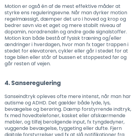
Motion er også én af de mest effektive måder at
styrke ens reguleringsevne. Når man dyrker motion
regelmæssigt, dæmper det uro i hoved og krop og
bedrer søvn via et øget og mere stabilt niveau af
dopamin, noradrenalin og andre gode signalstoffer.
Motion kan både bestå af fysisk træning og/eller
ændringer i hverdagen, hvor man fx tager trappen i
stedet for elevatoren, cykler eller går i stedet for at
tage bilen eller står af bussen et stoppested før og
går resten af vejen.
4. Sanseregulering
Sanseindtryk opleves ofte mere intenst, når man har
autisme og ADHD. Det gælder både lyde, lys,
bevægelse og berøring. Dæmp forstyrrende indtryk,
fx med hovedtelefoner, kasket eller afskærmende
møbler, og tilføj beroligende input, fx tyngdedyner,
vuggende bevægelse, tyggeting eller dufte. Fjern
digitale forstyrrelser ved fx at slå notifikationer fra