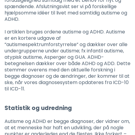
forudsigelighed samtidig med et behov for nyt og
spændende. Afslutningsvist ser vi på forskellige
hjælpsomme idéer til livet med samtidig autisme og
ADHD.
I artiklen bruges ordene autisme og ADHD. Autisme
er en kortere udgave af
”autismespektrumforstyrrelse” og dækker over alle
undergrupperne under autisme; fx infantil autisme,
atypisk autisme, Asperger og GUA. ADHD-
betegnelsen dækker over både ADHD og ADD. Dette
stemmer overens med den aktuelle forskning i
begge diagnoser og de ændringer, der kommer til at
ske, når vores diagnosesystem opdateres fra ICD-10
til ICD-11.
Statistik og udredning
Autisme og ADHD er begge diagnoser, der vidner om,
at et menneske har haft en udvikling, der på nogle
punkter er anderledes end de flestes. Ikke forkert –