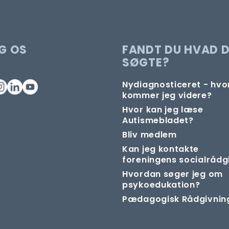
G OS
FANDT DU HVAD 
SØGTE?
Nydiagnosticeret - hv
kommer jeg videre?
Hvor kan jeg læse
Autismebladet?
Bliv medlem
Kan jeg kontakte
foreningens socialrådg
Hvordan søger jeg om
psykoedukation?
Pædagogisk Rådgivnin