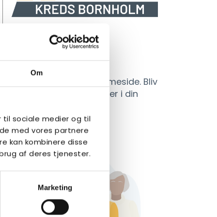
Kreds Bornholm
Om
Kreds Bornholms hjemmeside. Bliv
klogere på hvad der sker i din
kreds.
 til sociale medier og til
LÆS MERE
side med vores partnere
re kan kombinere disse
brug af deres tjenester.
Marketing