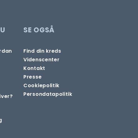
DU
SE OGSÅ
ordan
Find din kreds
Videnscenter
Kontakt
Presse
Cookiepolitik
Persondatapolitik
iver?
g