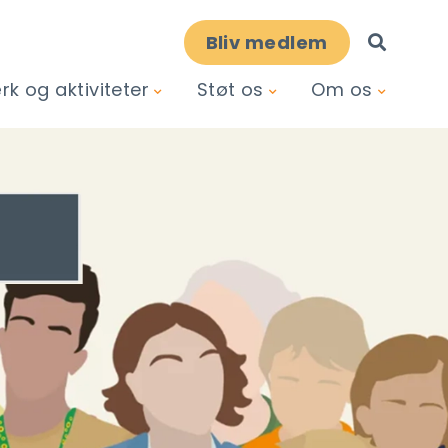
Bliv medlem
k og aktiviteter
Støt os
Om os