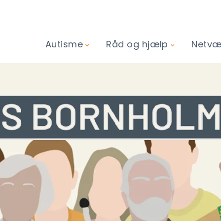
Autisme
Råd og hjælp
Netvær