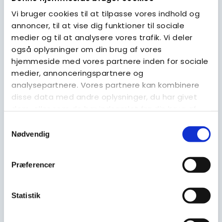
Vi bruger cookies til at tilpasse vores indhold og
annoncer, til at vise dig funktioner til sociale
medier og til at analysere vores trafik. Vi deler
også oplysninger om din brug af vores
hjemmeside med vores partnere inden for sociale
medier, annonceringspartnere og
analysepartnere. Vores partnere kan kombinere
Autisme
disse data med andre oplysninger, du har givet
Hovedmenu for autisme - et godt sted at starte
dem, eller som de har indsamlet fra din brug af
deres tjenester.
LÆS MERE
Samtykkevalg
Nødvendig
Præferencer
Statistik