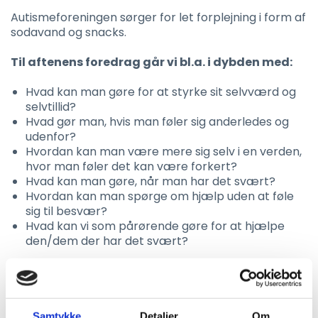
Autismeforeningen sørger for let forplejning i form af
sodavand og snacks.
Til aftenens foredrag går vi bl.a. i dybden med:
Hvad kan man gøre for at styrke sit selvværd og
selvtillid?
Hvad gør man, hvis man føler sig anderledes og
udenfor?
Hvordan kan man være mere sig selv i en verden,
hvor man føler det kan være forkert?
Hvad kan man gøre, når man har det svært?
Hvordan kan man spørge om hjælp uden at føle
sig til besvær?
Hvad kan vi som pårørende gøre for at hjælpe
den/dem der har det svært?
Denne aften er med familierne i fokus.
Autistiske voksne og sendiagnosticerede er
naturligvis også velkommen – sørg blot for at give
plads til børn, unge samt familierne.
Samtykke
Detaljer
Om