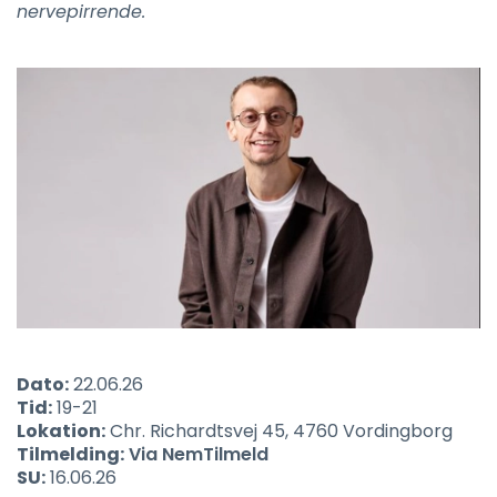
nervepirrende.
Dato:
22.06.26
Tid:
19-21
Lokation:
Chr. Richardtsvej 45, 4760 Vordingborg
Tilmelding:
Via NemTilmeld
SU:
16.06.26