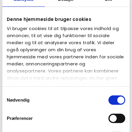
Om Mads Marius
Med +500 foredrag i bagagen, så er i garanteret et
Denne hjemmeside bruger cookies
foredrag, hvor der er plads til masser af grin, og hvor
Vi bruger cookies til at tilpasse vores indhold og
I ligeså får viden, inspiration og værktøjer med jer
annoncer, til at vise dig funktioner til sociale
hjem, som I kan bruge med det samme.
medier og til at analysere vores trafik. Vi deler
Mads Marius har specialiseret sig i at tale om de
også oplysninger om din brug af vores
svære følelser gennem de sidste 12 år, og ligeså lavet
hjemmeside med vores partnere inden for sociale
videoer omkring det i lang tid, som i dag har samlet
medier, annonceringspartnere og
over 30 millioner afspilninger.
analysepartnere. Vores partnere kan kombinere
disse data med andre oplysninger, du har givet
Denne aften er økonomisk støttet af Vordingborg
dem, eller som de har indsamlet fra din brug af
Kommune.
deres tjenester.
Samtykkevalg
Venlig hilsen
Nødvendig
Bestyrelsen - Autismeforeningen Kreds Storstrøm
Præferencer