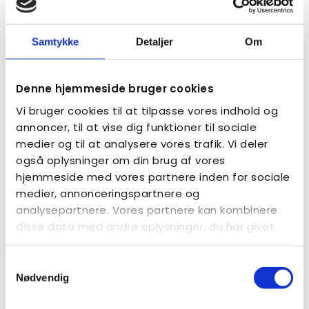
Bare rolig - kredsens formand vil naturligvis også
være til stede på aftenen :-)
Samtykke
Detaljer
Om
Denne hjemmeside bruger cookies
Vi bruger cookies til at tilpasse vores indhold og
annoncer, til at vise dig funktioner til sociale
medier og til at analysere vores trafik. Vi deler
også oplysninger om din brug af vores
hjemmeside med vores partnere inden for sociale
medier, annonceringspartnere og
analysepartnere. Vores partnere kan kombinere
disse data med andre oplysninger, du har givet
dem, eller som de har indsamlet fra din brug af
deres tjenester.
Samtykkevalg
Nødvendig
Aktiviteter og arrangementer i kredsen