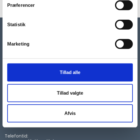
SE AKTIVITETER
Præferencer
Statistik
Marketing
KONTAKT
Tillad alle
Autismeforeningen
Tillad valgte
Taastrup Hovedgade 101, 2.
2630 Taastrup
kontor@autismeforening.dk
Afvis
Telefon
70 25 30 65
Telefontid: