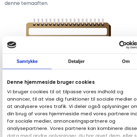
denne temaaften.
Samtykke
Detaljer
Om
Denne hjemmeside bruger cookies
Vi bruger cookies til at tilpasse vores indhold og
annoncer, til at vise dig funktioner til sociale medier og
at analysere vores trafik. Vi deler også oplysninger o
din brug af vores hjemmeside med vores partnere in
Aktiviteter og arrangementer i kredsen
for sociale medier, annonceringspartnere og
analysepartnere. Vores partnere kan kombinere diss
SE AKTIVITETER
data med andre oplysninger, du har givet dem, eller