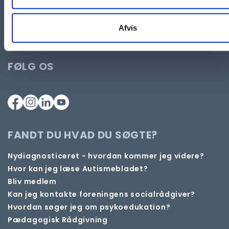
Ønsker du kontakt til socialrådgiver, så klik her
Afvis
CVR: 84414913
FØLG OS
FANDT DU HVAD DU SØGTE?
Nydiagnosticeret - hvordan kommer jeg videre?
Hvor kan jeg læse Autismebladet?
Bliv medlem
Kan jeg kontakte foreningens socialrådgiver?
Hvordan søger jeg om psykoedukation?
Pædagogisk Rådgivning