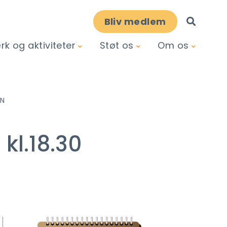
Bliv medlem
k og aktiviteter
Støt os
Om os
EN
kl.18.30