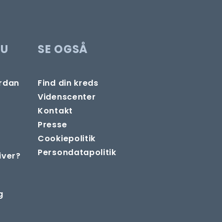
DU
SE OGSÅ
ordan
Find din kreds
Videnscenter
Kontakt
Presse
Cookiepolitik
Persondatapolitik
iver?
g