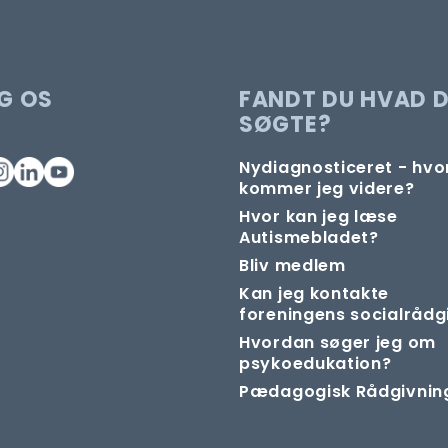
G OS
FANDT DU HVAD 
SØGTE?
Nydiagnosticeret - hv
kommer jeg videre?
Hvor kan jeg læse
Autismebladet?
Bliv medlem
Kan jeg kontakte
foreningens socialrådg
Hvordan søger jeg om
psykoedukation?
Pædagogisk Rådgivnin