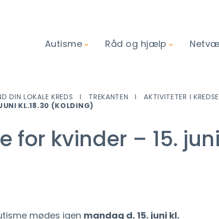
Autisme
Råd og hjælp
Netvær
ND DIN LOKALE KREDS
TREKANTEN
AKTIVITETER I KREDS
UNI KL.18.30 (KOLDING)
or kvinder – 15. juni 
autisme mødes igen
mandag d. 15. juni kl.