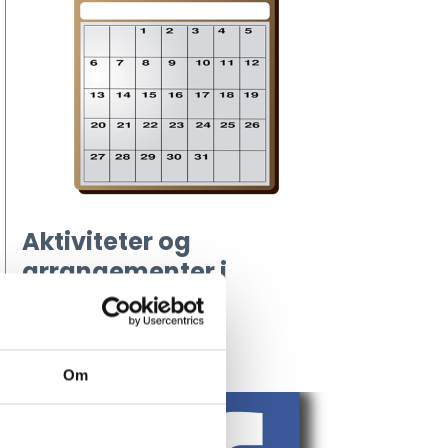
Aktiviteter og
arrangementer i
kredsen
SE AKTIVITETER
Om