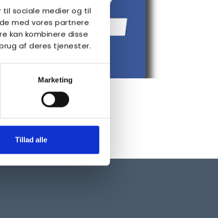
 til sociale medier og til
side med vores partnere
re kan kombinere disse
brug af deres tjenester.
Marketing
Besøg kredsens
facebookside
KLIK HER
Tillad alle