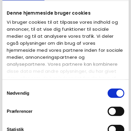
Denne hjemmeside bruger cookies
Anbefaling 16
Vi bruger cookies til at tilpasse vores indhold og
annoncer, til at vise dig funktioner til sociale
Et liv med livskvalitet, deltagelse og fællesskab!
medier og til at analysere vores trafik. Vi deler
LÆS MERE
også oplysninger om din brug af vores
hjemmeside med vores partnere inden for sociale
medier, annonceringspartnere og
analysepartnere. Vores partnere kan kombinere
disse data med andre oplysninger, du har givet
dem, eller som de har indsamlet fra din brug af
deres tjenester.
Samtykkevalg
Nødvendig
Præferencer
Statistik