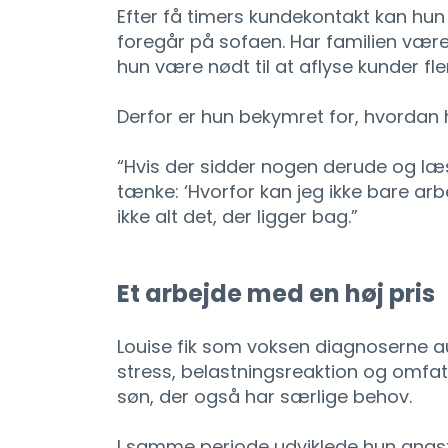
Efter få timers kundekontakt kan hun
foregår på sofaen. Har familien være
hun være nødt til at aflyse kunder fle
Derfor er hun bekymret for, hvordan h
“Hvis der sidder nogen derude og læs
tænke: ‘Hvorfor kan jeg ikke bare arbe
ikke alt det, der ligger bag.”
Et arbejde med en høj pris
Louise fik som voksen diagnoserne a
stress, belastningsreaktion og omf
søn, der også har særlige behov.
I samme periode udviklede hun angst