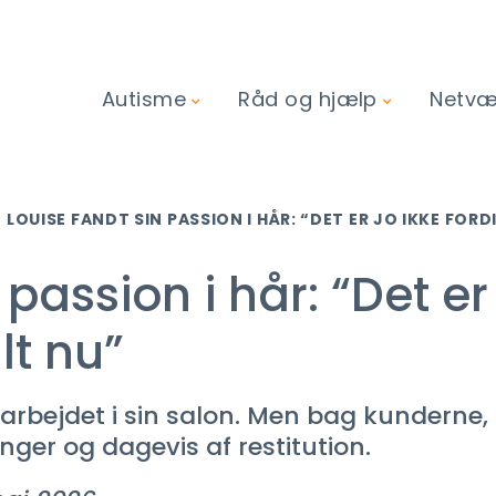
Autisme
Råd og hjælp
Netvær
LOUISE FANDT SIN PASSION I HÅR: “DET ER JO IKKE FOR
passion i hår: “Det er 
lt nu”
r arbejdet i sin salon. Men bag kundern
inger og dagevis af restitution.