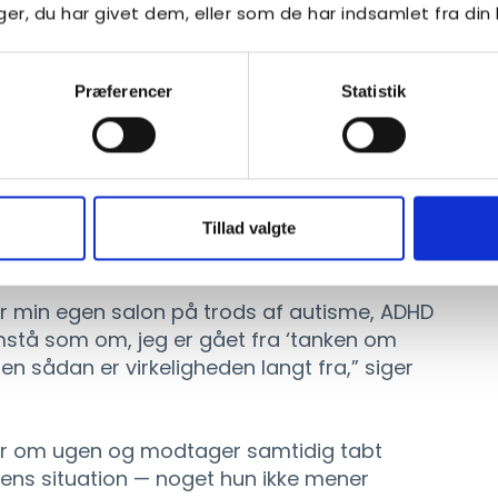
ligheden.
r, du har givet dem, eller som de har indsamlet fra din 
 pressen
Præferencer
Statistik
ie til Sjællandske Nyheder, troede hun, at
nsninger og hensyn, der gør det muligt for
Tillad valgte
 at fortællingen blev en anden.
ver min egen salon på trods af autisme, ADHD
emstå som om, jeg er gået fra ‘tanken om
Men sådan er virkeligheden langt fra,” siger
mer om ugen og modtager samtidig tabt
iens situation — noget hun ikke mener