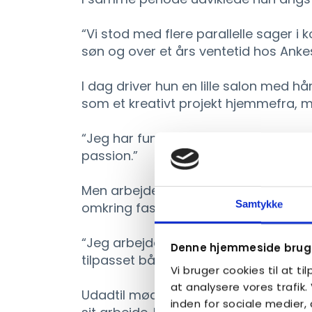
“Vi stod med flere parallelle sager 
søn og over et års ventetid hos Ankes
I dag driver hun en lille salon med 
som et kreativt projekt hjemmefra, m
“Jeg har fundet noget, hvor jeg ikke f
passion.”
Men arbejdet hænger kun sammen, fo
Samtykke
omkring faste rammer og få arbejds
“Jeg arbejder ikke fuldtid. Min hverd
Denne hjemmeside bruge
tilpasset både mine diagnoser og vore
Vi bruger cookies til at ti
at analysere vores trafik
Udadtil møder kunderne en glad kvi
inden for sociale medier