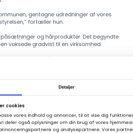
i kommunen, gentagne udredninger af vores
tyrelsen,” fortæller hun.
hårpåsætninger og hårprodukter. Det begyndte
en voksede gradvist til en virksomhed.
øler, at jeg tager på arbejde. Det er min
rdi hele hendes hverdag er bygget op
Detaljer
timer.
ag er nødt til at være meget struktureret og
r cookies
s families situation.”
lpasse vores indhold og annoncer, til at vise dig funktioner
. Vi deler også oplysninger om din brug af vores hjemme
nde med farverige hårpåsætninger og styr på
, annonceringspartnere og analysepartnere. Vores partne