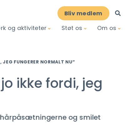
Bliv medlem
k og aktiviteter
Støt os
Om os
DI, JEG FUNGERER NORMALT NU”
jo ikke fordi, jeg
e, hårpåsætningerne og smilet