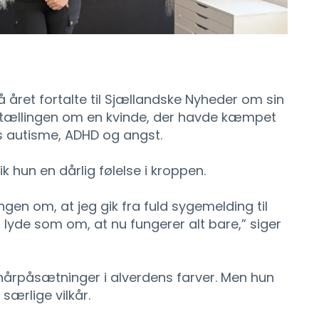
å året fortalte til Sjællandske Nyheder om sin
 fortællingen om en kvinde, der havde kæmpet
s autisme, ADHD og angst.
k hun en dårlig følelse i kroppen.
ngen om, at jeg gik fra fuld sygemelding til
at lyde som om, at nu fungerer alt bare,” siger
d hårpåsætninger i alverdens farver. Men hun
særlige vilkår.