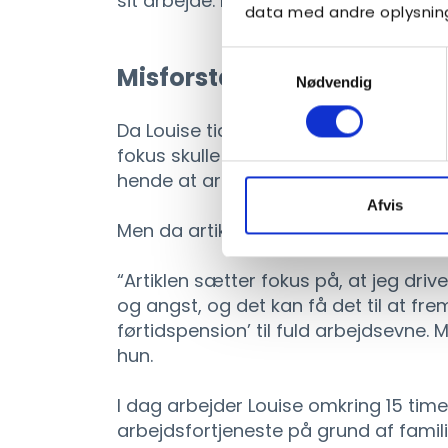
sit arbejde. Men det er ikke hele virke
data med andre oplysninge
Samtykkevalg
Misforstået efter historie i
Nødvendig
Da Louise tidligere fortalte sin histor
fokus skulle være på netop de begræ
hende at arbejde.
Afvis
Men da artiklen udkom, oplevede hun,
“Artiklen sætter fokus på, at jeg dri
og angst, og det kan få det til at fr
førtidspension’ til fuld arbejdsevne. 
hun.
I dag arbejder Louise omkring 15 ti
arbejdsfortjeneste på grund af famil