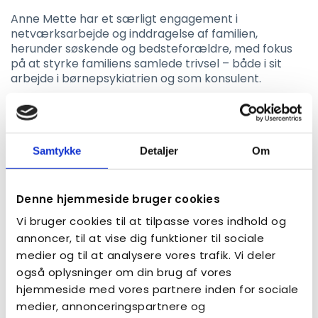
Anne Mette har et særligt engagement i
netværksarbejde og inddragelse af familien,
herunder søskende og bedsteforældre, med fokus
på at styrke familiens samlede trivsel – både i sit
arbejde i børnepsykiatrien og som konsulent.
Tid og sted
23. september 2026 kl. 15.30-17
Tilmeldingsfrist 23. september kl. 10
Samtykke
Detaljer
Om
Pris
For medlemmer:
Denne hjemmeside bruger cookies
206 kr. pr. deltager (199,- pr. deltager og 7,- i
Vi bruger cookies til at tilpasse vores indhold og
deltagergebyr)
annoncer, til at vise dig funktioner til sociale
medier og til at analysere vores trafik. Vi deler
For ikke-medlemmer:
413 kr. pr. deltager (399,- pr. deltager og 14,- i
også oplysninger om din brug af vores
deltagergebyr)
hjemmeside med vores partnere inden for sociale
medier, annonceringspartnere og
Frameldingsfrist