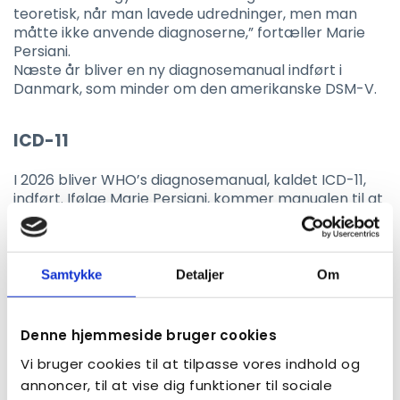
teoretisk, når man lavede udredninger, men man
måtte ikke anvende diagnoserne,” fortæller Marie
Persiani.
Næste år bliver en ny diagnosemanual indført i
Danmark, som minder om den amerikanske DSM-V.
ICD-11
I 2026 bliver WHO’s diagnosemanual, kaldet ICD-11,
indført. Ifølge Marie Persiani, kommer manualen til at
have betydning for piger og kvinder.
Samtykke
Detaljer
Om
Hvad er ICD-11?
ICD
står for International
Denne hjemmeside bruger cookies
Statistical Classification
Vi bruger cookies til at tilpasse vores indhold og
of Diseases and Related Health Problems. Det
er en klassifikationen, som er grundlaget for
annoncer, til at vise dig funktioner til sociale