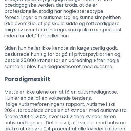
pædagogiske verden, der trods, at de er
professionelle, stadig har nogle stereotype
forestillinger om autisme. Og jeg kunne simpelthen
ikke overskue, at jeg skulle sidde og retfærdiggøre
mig selv over for min læge, som jo ikke er specialist
inden for det,” fortæller hun.
Siden hun heller ikke kendte sin læge særlig godt,
besluttede hun sig for at gå til privatpsykiatrien og
betale 25.000 kroner for en udredning. Efter nogle
samtaler blev hun diagnosticeret med autisme.
Paradigmeskift
Mette er ikke alene om at få en autismediagnose.
Hun er en del af en voksende tendens.
Ifølge Autismeforeningens rapport, Autisme i Tal
2024, fordoblede andelen af kvinder med autisme fra
årene 2018 til 2022, hvor 6.352 flere kvinder fik en
autismediagnose. Det betød, at kvinder med autisme
gik fra at udgøre 0,4 procent af alle kvinder i alderen