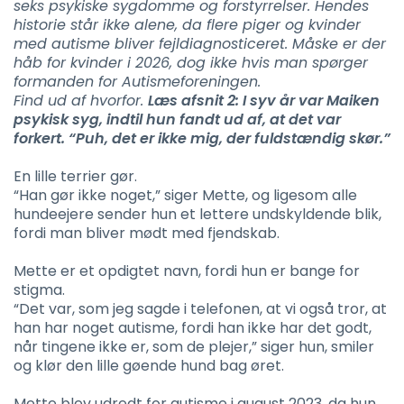
seks psykiske sygdomme og forstyrrelser. Hendes
historie står ikke alene, da flere piger og kvinder
med autisme bliver fejldiagnosticeret. Måske er der
håb for kvinder i 2026, dog ikke hvis man spørger
formanden for Autismeforeningen.
Find ud af hvorfor.
Læs afsnit 2: I syv år var Maiken
psykisk syg, indtil hun fandt ud af, at det var
forkert. “Puh, det er ikke mig, der fuldstændig skør.”
En lille terrier gør.
“Han gør ikke noget,” siger Mette, og ligesom alle
hundeejere sender hun et lettere undskyldende blik,
fordi man bliver mødt med fjendskab.
Mette er et opdigtet navn, fordi hun er bange for
stigma.
“Det var, som jeg sagde i telefonen, at vi også tror, at
han har noget autisme, fordi han ikke har det godt,
når tingene ikke er, som de plejer,” siger hun, smiler
og klør den lille gøende hund bag øret.
Mette blev udredt for autisme i august 2023, da hun