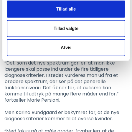
kommer vi til at se det hele som grundlæggende det
Tillad alle
samme, fordi begreberne siger nemlig ikke
nødvendigvis noget om, hvordan folk fungerer i
praksis, siger Marie Persiani.
Tillad valgte
I stedet bliver det et spektrum: Autisme spektrum
forstyrrelse, hvor man kan have autisme i forskellige
Afvis
grader – fra svært til let.
“Det, som det nye spektrum gør, er, at man ikke
længere skal passe ind under de fire tidligere
diagnosekriterier. I stedet vurderes man ud fra et
bredere spektrum, der ser på det generelle
funktionsniveau. Det åbner for, at autisme kan
komme til udtryk på mange flere måder end før,”
fortæller Marie Persiani.
Men Karina Bundgaard er bekymret for, at de nye
diagnosekriterier kommer til at overse kvinder.
“Med fokus på at måle grader, frygter jeg, at de