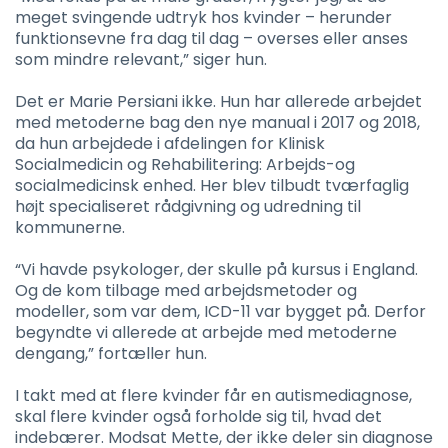
meget svingende udtryk hos kvinder – herunder
funktionsevne fra dag til dag – overses eller anses
som mindre relevant,” siger hun.
Det er Marie Persiani ikke. Hun har allerede arbejdet
med metoderne bag den nye manual i 2017 og 2018,
da hun arbejdede i afdelingen for Klinisk
Socialmedicin og Rehabilitering: Arbejds-og
socialmedicinsk enhed. Her blev tilbudt tværfaglig
højt specialiseret rådgivning og udredning til
kommunerne.
“Vi havde psykologer, der skulle på kursus i England.
Og de kom tilbage med arbejdsmetoder og
modeller, som var dem, ICD-11 var bygget på. Derfor
begyndte vi allerede at arbejde med metoderne
dengang,” fortæller hun.
I takt med at flere kvinder får en autismediagnose,
skal flere kvinder også forholde sig til, hvad det
indebærer. Modsat Mette, der ikke deler sin diagnose