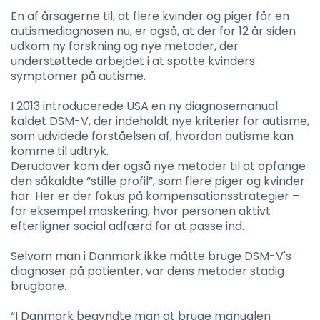
En af årsagerne til, at flere kvinder og piger får en
autismediagnosen nu, er også, at der for 12 år siden
udkom ny forskning og nye metoder, der
understøttede arbejdet i at spotte kvinders
symptomer på autisme.
I 2013 introducerede USA en ny diagnosemanual
kaldet DSM-V, der indeholdt nye kriterier for autisme,
som udvidede forståelsen af, hvordan autisme kan
komme til udtryk.
Derudover kom der også nye metoder til at opfange
den såkaldte “stille profil”, som flere piger og kvinder
har. Her er der fokus på kompensationsstrategier –
for eksempel maskering, hvor personen aktivt
efterligner social adfærd for at passe ind.
Selvom man i Danmark ikke måtte bruge DSM-V's
diagnoser på patienter, var dens metoder stadig
brugbare.
“I Danmark begyndte man at bruge manualen