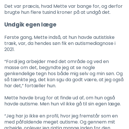
Det var præcis, hvad Mette var bange for, og derfor
brugte hun flere tusind kroner på at undgå det.
Undgik egen læge
Første gang, Mette indså, at hun havde autistiske
træk, var, da hendes søn fik en autismediagnose i
2021.
“Fordi jeg arbejder med det område og ved en
masse om det, begyndte jeg at se nogle
genkendelige tegn hos både mig selv og min søn. Og
så tænkte jeg, det kan sgu da godt være, at jeg også
har det,” fortæller hun.
Mette havde brug for at finde ud af, om hun også
havde autisme. Men hun vil ikke gå til sin egen læge.
“Jeg har jo ikke en profil, hvor jeg fremstår som en
med påfaldende meget autisme. Og gennem mit
arbejde, oplever jeg rigtig mange inden for den