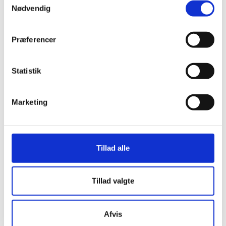
Karina Bundgaards kontrakt underskrevet
Nødvendig
2023
Præferencer
Statistik
Marketing
Tillad alle
Tillad valgte
Afvis
Om os