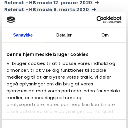
Referat - HB møde 12. januar 2020
Referat - HB møde 8. marts 2020
Referat - HB møde 1. maj 2020
Referat - HB møde 28. juni 2020
Referat - HB møde 23. august 2020
Samtykke
Detaljer
Om
Referat - HB møde 20. september 2020
Referat - HB møde 18. oktober 2020
Referat - HB møde 5. november 2020
Denne hjemmeside bruger cookies
Referat - HB møde 10. november 2020
Vi bruger cookies til at tilpasse vores indhold og
Referat - HB møde 13. november 2020
annoncer, til at vise dig funktioner til sociale
Referat - HB møde 29. november 2020
medier og til at analysere vores trafik. Vi deler
Referat - HB møde 30. november 2020
også oplysninger om din brug af vores
hjemmeside med vores partnere inden for sociale
medier, annonceringspartnere og
Landsformandens kontrakt
analysepartnere. Vores partnere kan kombinere
disse data med andre oplysninger, du har givet
Det er besluttet, at formandens kontrakt skal være
dem, eller som de har indsamlet fra din brug af
tilgængelig. Derfor kan den findes her.
deres tjenester.
Samtykkevalg