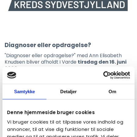
Diagnoser eller opdragelse?
"Diagnoser eller opdragelse?" med Ann Elisabeth
Knudsen bliver afholdt i Varde
tirsdag den 16. juni
2026.
Arrangementet er desværre aflyst
Læs mere
Samtykke
Detaljer
Om
Denne hjemmeside bruger cookies
Vi bruger cookies til at tilpasse vores indhold og
annoncer, til at vise dig funktioner til sociale
medier og til at analysere vores trafik. Vi deler