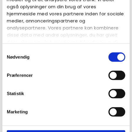
også oplysninger om din brug af vores
hjemmeside med vores partnere inden for sociale
medier, annonceringspartnere og
analysepartnere. Vores partnere kan kombinere
disse data med andre oplysninger, du har givet
dem, eller som de har indsamlet fra din brug af
deres tjenester.
Samtykkevalg
Nødvendig
Dorthe Stieper i Vejen
Præferencer
Onsdag den 30. september
får vi besøg af Dorthe
Stieper i Vejen.
Statistik
Nærmere info følger.
Læs mere
Marketing